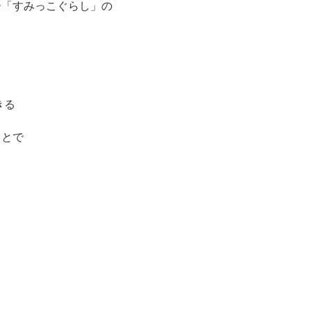
ー「すみっこぐらし」の
きる
ことで